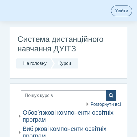
Перейти до головного вмісту
Увійти
Система дистанційного
навчання ДУІТЗ
На головну
Курси
Пошук курсів
Пошук курсі
Розгорнути всі
Обов'язкові компоненти освітніх
програм
Вибіркові компоненти освітніх
програм