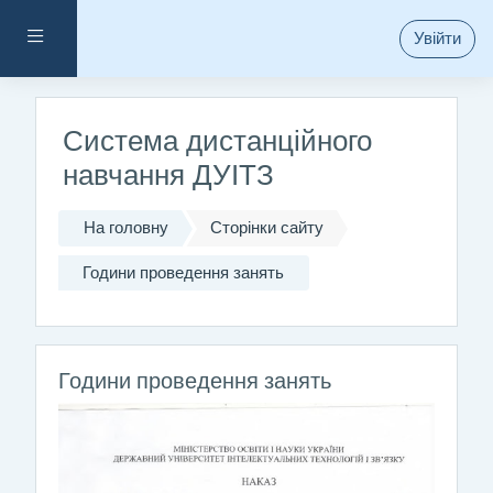
Перейти до головного вмісту
Бокова панель
Увійти
Система дистанційного
навчання ДУІТЗ
На головну
Сторінки сайту
Години проведення занять
Години проведення занять